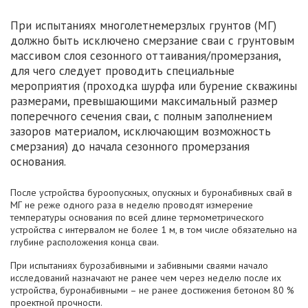
При испытаниях многолетнемерзлых грунтов (МГ)
должно быть исключено смерзание сваи с грунтовым
массивом слоя сезонного оттаивания/промерзания,
для чего следует проводить специальные
мероприятия (проходка шурфа или бурение скважины
размерами, превышающими максимальный размер
поперечного сечения сваи, с полным заполнением
зазоров материалом, исключающим возможность
смерзания) до начала сезонного промерзания
основания.
После устройства буроопускных, опускных и буронабивных свай в
МГ не реже одного раза в неделю проводят измерение
температуры основания по всей длине термометрического
устройства с интервалом не более 1 м, в том числе обязательно на
глубине расположения конца сваи.
При испытаниях бурозабивными и забивными сваями начало
исследований назначают не ранее чем через неделю после их
устройства, буронабивными – не ранее достижения бетоном 80 %
проектной прочности.